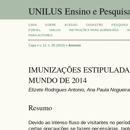
UNILUS Ensino e Pesquis
CAPA
SOBRE
ACESSO
CADASTRO
PESQUISA
PORTAL
UNILUS
INSTRUÇÕES PARA SUBMISSÃO
I
PARA AUTORES
Capa
>
v. 12, n. 28 (2015)
>
Antonio
IMUNIZAÇÕES ESTIPULADA
MUNDO DE 2014
Elizete Rodrigues Antonio, Ana Paula Nogueira
Resumo
Devido ao intenso fluxo de visitantes no perí
certas precauções se fazem necessárias, tant