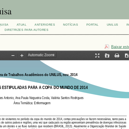
isa
QUISA
ATUAL
ANTERIORES
NOTÍCIAS
PORTAL
UNILUS
I
DIRETRIZES PARA AUTORES
Baixar est