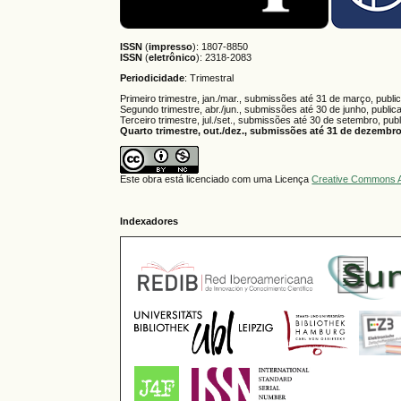
ISSN
(
impresso
): 1807-8850
ISSN
(
eletrônico
):
2318-2083
Periodicidade
: Trimestral
Primeiro trimestre, jan./mar., submissões até 31 de março, publi
Segundo trimestre, abr./jun., submissões até 30 de junho, public
Terceiro trimestre, jul./set., submissões até 30 de setembro, pub
Quarto trimestre, out./dez., submissões até 31 de dezembro,
Este obra está licenciado com uma Licença
Creative Commons A
Indexadores