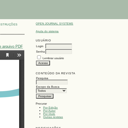
OPEN JOURNAL SYSTEMS
NSTRUÇÕES
Ajuda do sistema
USUÁRIO
e arquivo PDF
Login
Senha
Lembrar usuário
CONTEÚDO DA REVISTA
Pesquisa
Escopo da Busca
Procurar
Por Edição
Por Autor
Por título
Outras revistas