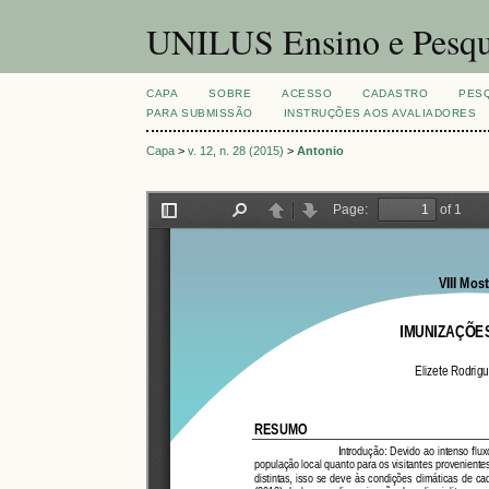
UNILUS Ensino e Pesqu
CAPA
SOBRE
ACESSO
CADASTRO
PES
PARA SUBMISSÃO
INSTRUÇÕES AOS AVALIADORES
Capa
>
v. 12, n. 28 (2015)
>
Antonio