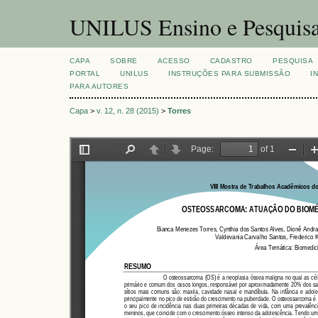
UNILUS Ensino e Pesquis
CAPA
SOBRE
ACESSO
CADASTRO
PESQUISA
PORTAL
UNILUS
INSTRUÇÕES PARA SUBMISSÃO
I
PARA AUTORES
Capa
>
v. 12, n. 28 (2015)
>
Torres