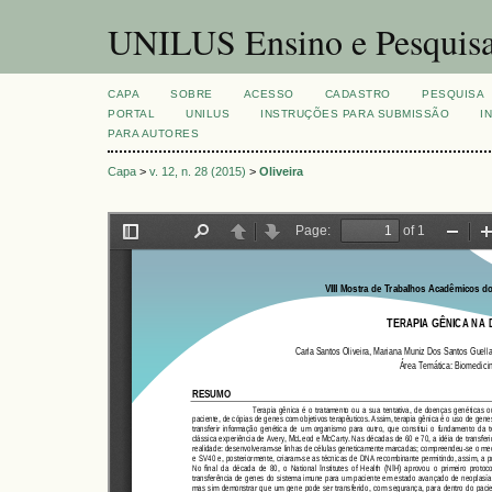
UNILUS Ensino e Pesquis
CAPA
SOBRE
ACESSO
CADASTRO
PESQUISA
PORTAL
UNILUS
INSTRUÇÕES PARA SUBMISSÃO
I
PARA AUTORES
Capa
>
v. 12, n. 28 (2015)
>
Oliveira