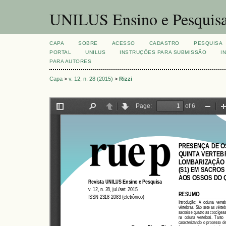
UNILUS Ensino e Pesquis
CAPA
SOBRE
ACESSO
CADASTRO
PESQUISA
PORTAL
UNILUS
INSTRUÇÕES PARA SUBMISSÃO
I
PARA AUTORES
Capa
>
v. 12, n. 28 (2015)
>
Rizzi