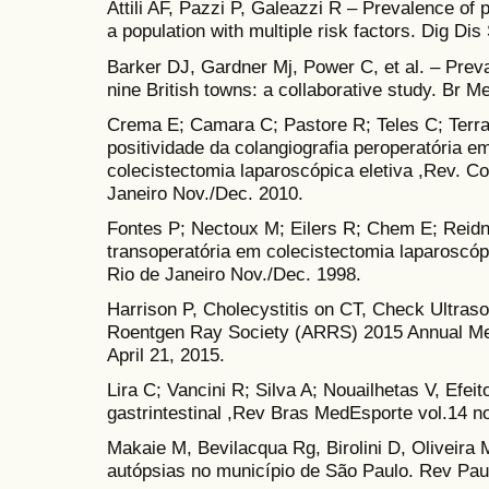
Attili AF, Pazzi P, Galeazzi R – Prevalence of 
a population with multiple risk factors. Dig Di
Barker DJ, Gardner Mj, Power C, et al. – Preva
nine British towns: a collaborative study. Br 
Crema E; Camara C; Pastore R; Teles C; Terra 
positividade da colangiografia peroperatória 
colecistectomia laparoscópica eletiva ,Rev. Col
Janeiro Nov./Dec. 2010.
Fontes P; Nectoux M; Eilers R; Chem E; Reidn
transoperatória em colecistectomia laparoscópi
Rio de Janeiro Nov./Dec. 1998.
Harrison P, Cholecystitis on CT, Check Ultras
Roentgen Ray Society (ARRS) 2015 Annual Mee
April 21, 2015.
Lira C; Vancini R; Silva A; Nouailhetas V, Efeit
gastrintestinal ,Rev Bras MedEsporte vol.14 no
Makaie M, Bevilacqua Rg, Birolini D, Oliveira 
autópsias no município de São Paulo. Rev Pau