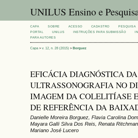
UNILUS Ensino e Pesquis
CAPA
SOBRE
ACESSO
CADASTRO
PESQUISA
PORTAL
UNILUS
INSTRUÇÕES PARA SUBMISSÃO
I
PARA AUTORES
Capa
>
v. 12, n. 28 (2015)
>
Borguez
EFICÁCIA DIAGNÓSTICA DA
ULTRASSONOGRAFIA NO D
IMAGEM DA COLELITÍASE 
DE REFERÊNCIA DA BAIXA
Danielle Moreira Borguez, Flavia Carolina Domi
Mayara Galli Silva Dos Reis, Renata Ritchmann
Mariano José Lucero