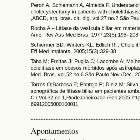
Peron A, Schiemann A, Almeida F, Understandin
cholecystectomy in patients with cholelithiasis
,ABCD, arq. bras. cir. dig. vol.27 no.2 São Pau
Rocha A – Litíase da vesícula biliar em materia
Amb. Rev Ass Med Bras, 1977,23(5):196- 208
Schiermer BD, Winters KL, Edlich RF, Cholelit
Eff Med Implants. 2005;15(3):329-38
Taha M; Freitas J; Puglia C; Lacombe A; Malhe
colelitíase em obesos mórbidos após astropla
Med. Bras. vol.52 no.6 São Paulo Nov./Dec. 2
Torres O;Barbosa E; Pantoja P; Diniz M; Silva
sonográfica de litíase biliar em pacientes ambu
Cir.Vol.32,no.1,RiodeJaneiroJan./Feb.2005.http
69912005000100011
Apontamentos