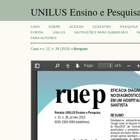
UNILUS Ensino e Pesquis
CAPA
SOBRE
ACESSO
CADASTRO
PESQUISA
PORTAL
UNILUS
INSTRUÇÕES PARA SUBMISSÃO
I
PARA AUTORES
Capa
>
v. 12, n. 28 (2015)
>
Borguez