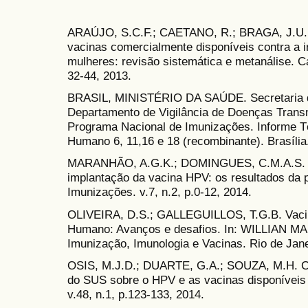
ARAÚJO, S.C.F.; CAETANO, R.; BRAGA, J.U.; 
vacinas comercialmente disponíveis contra a 
mulheres: revisão sistemática e metanálise. Ca
32-44, 2013.
BRASIL, MINISTÉRIO DA SAÚDE. Secretaria d
Departamento de Vigilância de Doenças Trans
Programa Nacional de Imunizações. Informe T
Humano 6, 11,16 e 18 (recombinante). Brasília
MARANHÃO, A.G.K.; DOMINGUES, C.M.A.S. A e
implantação da vacina HPV: os resultados da p
Imunizações. v.7, n.2, p.0-12, 2014.
OLIVEIRA, D.S.; GALLEGUILLOS, T.G.B. Vacin
Humano: Avanços e desafios. In: WILLIAN MA
Imunização, Imunologia e Vacinas. Rio de Jane
OSIS, M.J.D.; DUARTE, G.A.; SOUZA, M.H. Co
do SUS sobre o HPV e as vacinas disponíveis 
v.48, n.1, p.123-133, 2014.