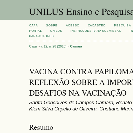
UNILUS Ensino e Pesquis
CAPA
SOBRE
ACESSO
CADASTRO
PESQUISA
PORTAL
UNILUS
INSTRUÇÕES PARA SUBMISSÃO
I
PARA AUTORES
Capa
>
v. 12, n. 28 (2015)
>
Camara
VACINA CONTRA PAPILOM
REFLEXÃO SOBRE A IMPOR
DESAFIOS NA VACINAÇÃO
Sarita Gonçalves de Campos Camara, Renato R
Klem Silva Cupello de Oliveira, Cristiane Mari
Resumo