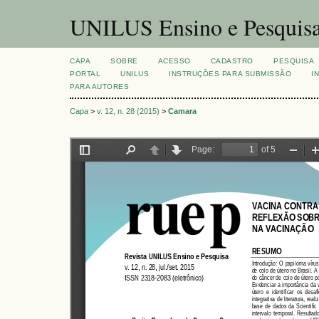
UNILUS Ensino e Pesquis
CAPA
SOBRE
ACESSO
CADASTRO
PESQUISA
PORTAL
UNILUS
INSTRUÇÕES PARA SUBMISSÃO
I
PARA AUTORES
Capa
>
v. 12, n. 28 (2015)
>
Camara