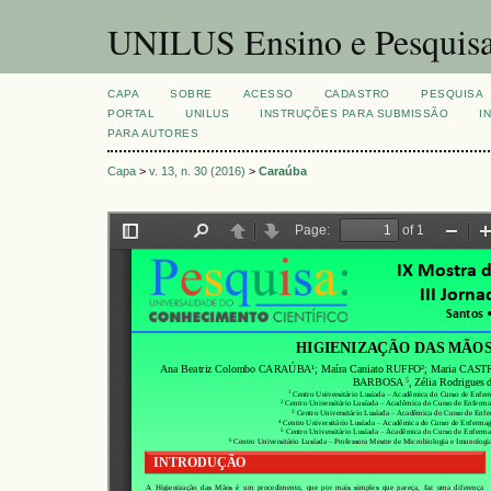
UNILUS Ensino e Pesquis
CAPA
SOBRE
ACESSO
CADASTRO
PESQUISA
PORTAL
UNILUS
INSTRUÇÕES PARA SUBMISSÃO
I
PARA AUTORES
Capa
>
v. 13, n. 30 (2016)
>
Caraúba