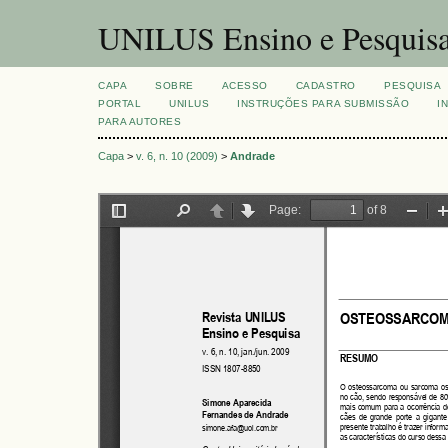
UNILUS Ensino e Pesquis
CAPA
SOBRE
ACESSO
CADASTRO
PESQUISA
PORTAL
UNILUS
INSTRUÇÕES PARA SUBMISSÃO
I
PARA AUTORES
Capa
>
v. 6, n. 10 (2009)
>
Andrade