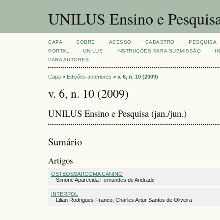
UNILUS Ensino e Pesquis
CAPA
SOBRE
ACESSO
CADASTRO
PESQUISA
PORTAL
UNILUS
INSTRUÇÕES PARA SUBMISSÃO
I
PARA AUTORES
Capa
>
Edições anteriores
>
v. 6, n. 10 (2009)
v. 6, n. 10 (2009)
UNILUS Ensino e Pesquisa (jan./jun.)
Sumário
Artigos
OSTEOSSARCOMA CANINO
Simone Aparecida Fernandes de Andrade
INTERPOL
Lilian Rodrigues Franco, Charles Artur Santos de Oliveira