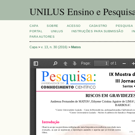
UNILUS Ensino e Pesquis
CAPA
SOBRE
ACESSO
CADASTRO
PESQUISA
PORTAL
UNILUS
INSTRUÇÕES PARA SUBMISSÃO
I
PARA AUTORES
Capa
>
v. 13, n. 30 (2016)
>
Matos