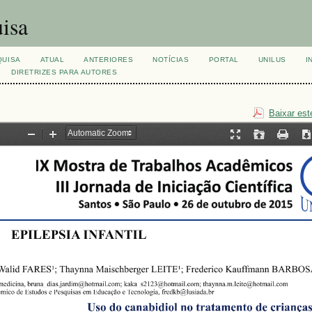
isa
QUISA
ATUAL
ANTERIORES
NOTÍCIAS
PORTAL
UNILUS
I
DIRETRIZES PARA AUTORES
Baixar est