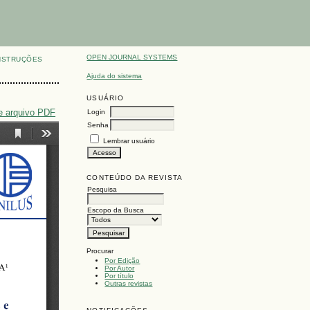
OPEN JOURNAL SYSTEMS
NSTRUÇÕES
Ajuda do sistema
USUÁRIO
e arquivo PDF
Login
Senha
Lembrar usuário
CONTEÚDO DA REVISTA
Pesquisa
Escopo da Busca
Procurar
Por Edição
Por Autor
Por título
Outras revistas