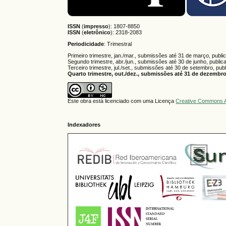
ISSN
(
impresso
): 1807-8850
ISSN
(
eletrônico
):
2318-2083
Periodicidade
: Trimestral
Primeiro trimestre, jan./mar., submissões até 31 de março, publi
Segundo trimestre, abr./jun., submissões até 30 de junho, public
Terceiro trimestre, jul./set., submissões até 30 de setembro, pub
Quarto trimestre, out./dez., submissões até 31 de dezembro,
Este obra está licenciado com uma Licença
Creative Commons A
Indexadores