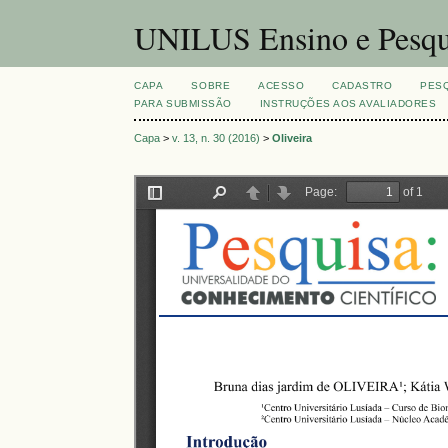
UNILUS Ensino e Pesqu
CAPA
SOBRE
ACESSO
CADASTRO
PES
PARA SUBMISSÃO
INSTRUÇÕES AOS AVALIADORES
Capa
>
v. 13, n. 30 (2016)
>
Oliveira