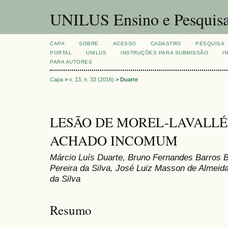
UNILUS Ensino e Pesquis
CAPA
SOBRE
ACESSO
CADASTRO
PESQUISA
PORTAL
UNILUS
INSTRUÇÕES PARA SUBMISSÃO
I
PARA AUTORES
Capa
>
v. 13, n. 33 (2016)
>
Duarte
LESÃO DE MOREL-LAVALLÉ
ACHADO INCOMUM
Márcio Luís Duarte, Bruno Fernandes Barros 
Pereira da Silva, José Luiz Masson de Almeid
da Silva
Resumo