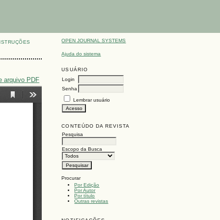
OPEN JOURNAL SYSTEMS
NSTRUÇÕES
Ajuda do sistema
USUÁRIO
e arquivo PDF
Login
Senha
Lembrar usuário
CONTEÚDO DA REVISTA
Pesquisa
Escopo da Busca
Procurar
Por Edição
Por Autor
Por título
Outras revistas