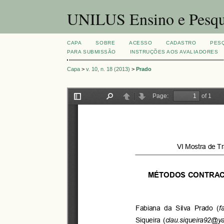
UNILUS Ensino e Pesqu
CAPA
SOBRE
ACESSO
CADASTRO
PES
PARA SUBMISSÃO
INSTRUÇÕES AOS AVALIADORES
Capa
>
v. 10, n. 18 (2013)
>
Prado