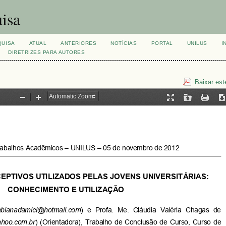
isa
QUISA
ATUAL
ANTERIORES
NOTÍCIAS
PORTAL
UNILUS
I
DIRETRIZES PARA AUTORES
Baixar est