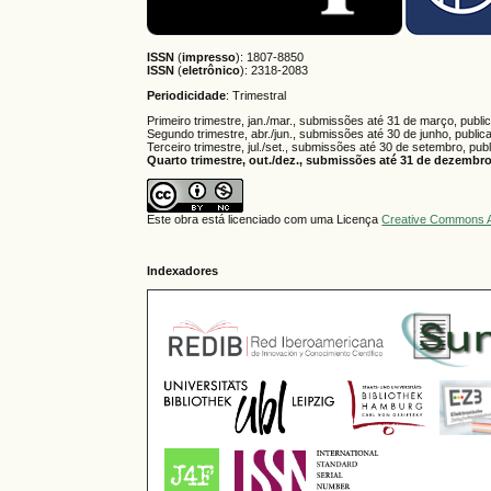
ISSN
(
impresso
): 1807-8850
ISSN
(
eletrônico
):
2318-2083
Periodicidade
: Trimestral
Primeiro trimestre, jan./mar., submissões até 31 de março, publi
Segundo trimestre, abr./jun., submissões até 30 de junho, public
Terceiro trimestre, jul./set., submissões até 30 de setembro, pub
Quarto trimestre, out./dez., submissões até 31 de dezembro,
Este obra está licenciado com uma Licença
Creative Commons A
Indexadores