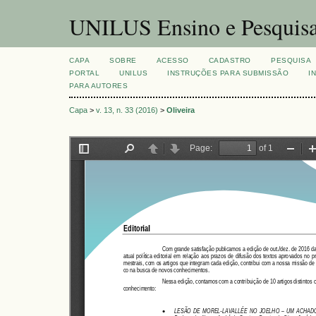
UNILUS Ensino e Pesquis
CAPA
SOBRE
ACESSO
CADASTRO
PESQUISA
PORTAL
UNILUS
INSTRUÇÕES PARA SUBMISSÃO
I
PARA AUTORES
Capa
>
v. 13, n. 33 (2016)
>
Oliveira