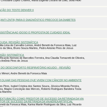
 Christiane Lopes Chaves, Maria Eugênia Cesário de Lello, Sofia Hioki
AÇÃO DO TESTE DENVER II
ANTI-ZNT8) PARA O DIAGNÓSTICO PRECOCE DA DIABETES
SSISTÊNCIA AO IDOSO E PROPOSTA DE CUIDADO IDEAL
GUDA: REVISÃO SISTEMÁTICA
alita Lima de Carvalho Lemos, André Benetti da Fonseca Maia, Luiz
es da Silva, Bruno Souza Martins, Pedro Antonio Pires de Jesus
ISÃO SISTEMÁTICA
Ricardo Nemoto de Barcellos Ferreira, Ana Claudia Tomazetti de Oliveira,
o Antônio Pires de Jesus
E DO DESCONFORTO RESPIRATÓRIO AGUDO - REVISÃO
s Mimori, Andre Benetti da Fonseca Maia
M OLHAR DAS PESSOAS QUE VIVEM COM CÂNCER NO AMBIENTE
es Pires, Isabel Cristina dos Santos Souza, Jéssica Miranda Pereira,
ouza, Magno Conceição das Merces, Roberto Rodrigues Bandeira Tosta
ça Marinho
S EXTUBAÇÃO COMO PREDITOR DE SUCESSO DA RETIRADA DA VIA
OR DE SUCESSO DA RETIRADA DA VIA AÉREA ARTIFICIAL
enetti da Fonseca Maia, Karina Martin Rodrigues da Silva, Luiz Ricardo