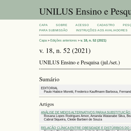
UNILUS Ensino e Pesqu
CAPA
SOBRE
ACESSO
CADASTRO
PES
PARA SUBMISSÃO
INSTRUÇÕES AOS AVALIADORES
Capa
>
Edições anteriores
>
v. 18, n. 52 (2021)
v. 18, n. 52 (2021)
UNILUS Ensino e Pesquisa (jul./set.)
Sumário
EDITORIAL
Paulo Habice Moretti, Frederico Kauffmann Barbosa, Ferna
Artigos
ANÁLISE DE MEIOS ALTERNATIVOS PARA A SUBSTITUIÇÃ
Rosana Lopes Rodrigues Amon, Amanda Watanabe Silva, Beatriz
Cabral Siqueira, Cleide Barbieri de Souza
RELAÇÃO CLÍNICA ENTRE OBESIDADE E DISTÚRBIOS D