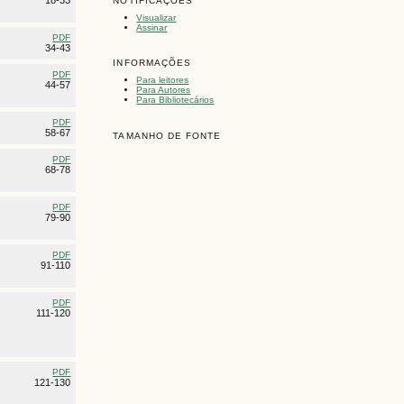
NOTIFICAÇÕES
Visualizar
Assinar
PDF
34-43
INFORMAÇÕES
PDF
Para leitores
44-57
Para Autores
Para Bibliotecários
PDF
58-67
TAMANHO DE FONTE
PDF
68-78
PDF
79-90
PDF
91-110
PDF
111-120
PDF
121-130