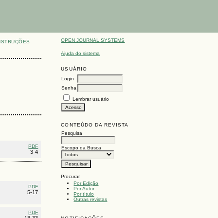
OPEN JOURNAL SYSTEMS
NSTRUÇÕES
Ajuda do sistema
USUÁRIO
Login
Senha
Lembrar usuário
CONTEÚDO DA REVISTA
Pesquisa
PDF
Escopo da Busca
3-4
Procurar
Por Edição
PDF
Por Autor
5-17
Por título
Outras revistas
PDF
18-33