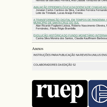
Nemoto de Barcellos Ferreira, Ana Cláudia Tomazetti de Olive
AVALIAÇÃO EPIDEMIOLÓGICA DA DOENÇA DE CHAGAS AGU
Jonatan Carlos Cardoso da Silva, Caroline Ferreira Fernande
Leite da Trindade, Lucas Araújo Ferreira
A TRANSFORMAÇÃO DIGITAL EM TEMPOS DE PANDEMIA:
MUNICÍPIO DE SANTA CRUZ DO SUL
Alan Ricardo Fogliarini Lisboa, Roberto Nascimento Oliveira, 
Fernández, Flávio Régio Brambilla
EVOLUÇÃO HISTÓRICA DO FUNDO MONETÁRIO INTERNAC
Carina Silva Moreira dos Santos, Claudia Kauffmann Barbosa
Anexos
INSTRUÇÕES PARA PUBLICAÇÃO NA REVISTA UNILUS ENS
COLABORADORES DA EDIÇÃO 52