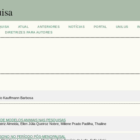
isa
QUISA
ATUAL
ANTERIORES
NOTÍCIAS
PORTAL
UNILUS
I
DIRETRIZES PARA AUTORES
ndo Kauffmann Barbosa
O DE MODELOS ANIMAIS NAS PESQUISAS
 Almeida, Ellen Júlia Queiroz Nobre, Millene Prado Padilha, Thailine
O SONO NO PERÍODO PÓS-MENOPAUSAL