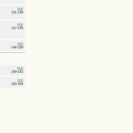
PDF
131-136
PDF
137-145
PDF
146-158
PDF
159-162
PDF
163-164