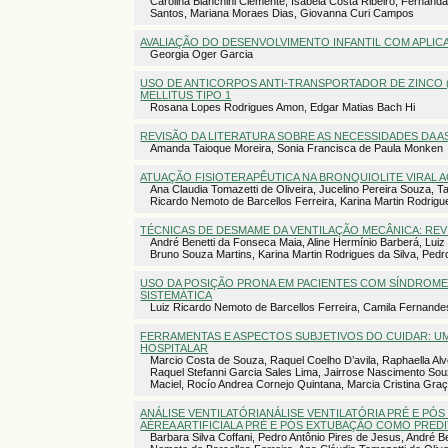
Carolina Bianchini Clemente, Isabela Costa Ribeiro, Fernanda
Santos, Mariana Moraes Dias, Giovanna Curi Campos
AVALIAÇÃO DO DESENVOLVIMENTO INFANTIL COM APLIC
Georgia Oger Garcia
USO DE ANTICORPOS ANTI-TRANSPORTADOR DE ZINCO (
MELLITUS TIPO 1
Rosana Lopes Rodrigues Amon, Edgar Matias Bach Hi
REVISÃO DA LITERATURA SOBRE AS NECESSIDADES DA A
Amanda Taioque Moreira, Sonia Francisca de Paula Monken
ATUAÇÃO FISIOTERAPÊUTICA NA BRONQUIOLITE VIRAL A
Ana Claudia Tomazetti de Oliveira, Jucelino Pereira Souza, T
Ricardo Nemoto de Barcellos Ferreira, Karina Martin Rodrigu
TÉCNICAS DE DESMAME DA VENTILAÇÃO MECÂNICA: REV
André Benetti da Fonseca Maia, Aline Hermínio Barberá, Luiz 
Bruno Souza Martins, Karina Martin Rodrigues da Silva, Pedr
USO DA POSIÇÃO PRONA EM PACIENTES COM SÍNDROM
SISTEMÁTICA
Luiz Ricardo Nemoto de Barcellos Ferreira, Camila Fernande
FERRAMENTAS E ASPECTOS SUBJETIVOS DO CUIDAR: U
HOSPITALAR
Marcio Costa de Souza, Raquel Coelho D’avila, Raphaella Alv
Raquel Stefanni Garcia Sales Lima, Jairrose Nascimento S
Maciel, Rocío Andrea Cornejo Quintana, Marcia Cristina Gra
ANÁLISE VENTILATÓRIANÁLISE VENTILATÓRIA PRÉ E PÓ
AÉREA ARTIFICIALA PRÉ E PÓS EXTUBAÇÃO COMO PREDIT
Barbara Silva Coffani, Pedro Antônio Pires de Jesus, André B