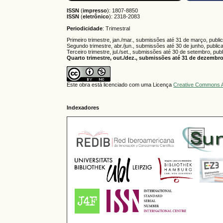
ISSN
(
impresso
): 1807-8850
ISSN
(
eletrônico
):
2318-2083
Periodicidade
: Trimestral
Primeiro trimestre, jan./mar., submissões até 31 de março, publi
Segundo trimestre, abr./jun., submissões até 30 de junho, public
Terceiro trimestre, jul./set., submissões até 30 de setembro, pub
Quarto trimestre, out./dez., submissões até 31 de dezembro,
Este obra está licenciado com uma Licença
Creative Commons A
Indexadores