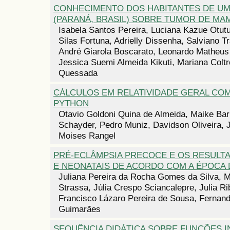
CONHECIMENTO DOS HABITANTES DE U
(PARANÁ, BRASIL) SOBRE TUMOR DE MA
Isabela Santos Pereira, Luciana Kazue Otut
Silas Fortuna, Adrielly Dissenha, Salviano Tr
André Giarola Boscarato, Leonardo Matheus 
Jessica Suemi Almeida Kikuti, Mariana Coltr
Quessada
CÁLCULOS EM RELATIVIDADE GERAL COM
PYTHON
Otavio Goldoni Quina de Almeida, Maike Bar
Schayder, Pedro Muniz, Davidson Oliveira, J
Moises Rangel
PRÉ-ECLÂMPSIA PRECOCE E OS RESULT
E NEONATAIS DE ACORDO COM A ÉPOCA
Juliana Pereira da Rocha Gomes da Silva, M
Strassa, Júlia Crespo Sciancalepre, Julia R
Francisco Lázaro Pereira de Sousa, Fernan
Guimarães
SEQUÊNCIA DIDÁTICA SOBRE FUNÇÕES 