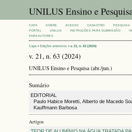
UNILUS Ensino e Pesquis
CAPA
SOBRE
ACESSO
CADASTRO
PESQUISA
PORTAL
UNILUS
INSTRUÇÕES PARA SUBMISSÃO
I
PARA AUTORES
Capa
>
Edições anteriores
>
v. 21, n. 63 (2024)
v. 21, n. 63 (2024)
UNILUS Ensino e Pesquisa (abr./jun.)
Sumário
EDITORIAL
Paulo Habice Moretti, Alberto de Macedo So
Kauffmann Barbosa
Artigos
TEOR DE ALUMÍNIO NA ÁGUA TRATADA PA