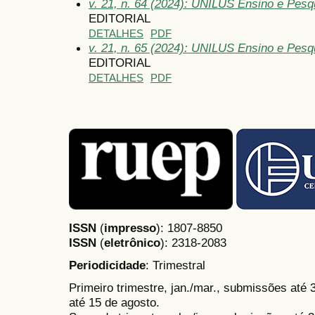
v. 21, n. 64 (2024): UNILUS Ensino e Pesqui
EDITORIAL
DETALHES
PDF
v. 21, n. 65 (2024): UNILUS Ensino e Pesqu
EDITORIAL
DETALHES
PDF
ISSN
(
impresso
): 1807-8850
ISSN
(
eletrônico
):
2318-2083
Periodicidade
: Trimestral
Primeiro trimestre, jan./mar., submissões até
até 15 de agosto.