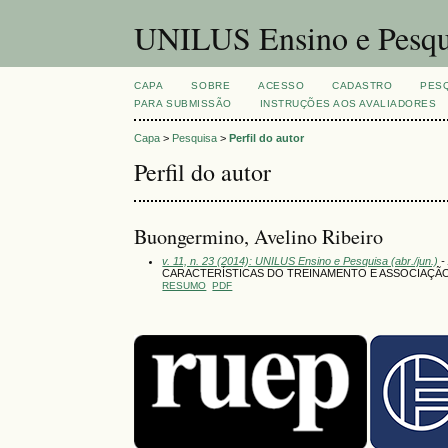
UNILUS Ensino e Pesqu
CAPA
SOBRE
ACESSO
CADASTRO
PES
PARA SUBMISSÃO
INSTRUÇÕES AOS AVALIADORES
Capa
>
Pesquisa
>
Perfil do autor
Perfil do autor
Buongermino, Avelino Ribeiro
v. 11, n. 23 (2014): UNILUS Ensino e Pesquisa (abr./jun.)
-
CARACTERÍSTICAS DO TREINAMENTO E ASSOCIAÇÃO
RESUMO
PDF