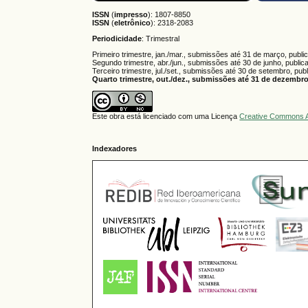
ISSN
(
impresso
): 1807-8850
ISSN
(
eletrônico
):
2318-2083
Periodicidade
: Trimestral
Primeiro trimestre, jan./mar., submissões até 31 de março, publi
Segundo trimestre, abr./jun., submissões até 30 de junho, public
Terceiro trimestre, jul./set., submissões até 30 de setembro, pub
Quarto trimestre, out./dez., submissões até 31 de dezembro,
Este obra está licenciado com uma Licença
Creative Commons A
Indexadores