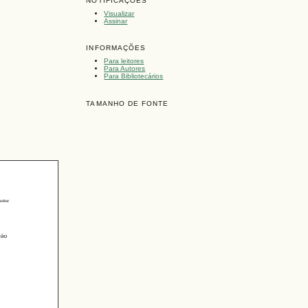
NOTIFICAÇÕES
Visualizar
Assinar
INFORMAÇÕES
Para leitores
Para Autores
Para Bibliotecários
TAMANHO DE FONTE