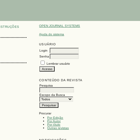
OPEN JOURNAL SYSTEMS
NSTRUÇÕES
Ajuda do sistema
USUÁRIO
Login
Senha
Lembrar usuário
CONTEÚDO DA REVISTA
Pesquisa
Escopo da Busca
Procurar
Por Edição
Por Autor
Por título
Outras revistas