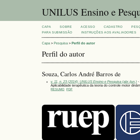
UNILUS Ensino e Pesqu
CAPA
SOBRE
ACESSO
CADASTRO
PES
PARA SUBMISSÃO
INSTRUÇÕES AOS AVALIADORES
Capa
>
Pesquisa
>
Perfil do autor
Perfil do autor
Souza, Carlos André Barros de
v. 11, n. 23 (2014): UNILUS Ensino e Pesquisa (abr./jun.)
-
Aplicabilidade terapêutica da teoria do controle motor dinâm
RESUMO
PDF