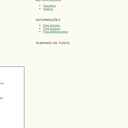
NOTIFICAÇÕES
Visualizar
Assinar
INFORMAÇÕES
Para leitores
Para Autores
Para Bibliotecários
TAMANHO DE FONTE