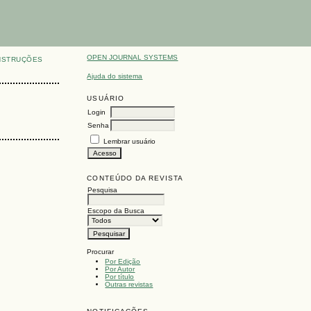
OPEN JOURNAL SYSTEMS
NSTRUÇÕES
Ajuda do sistema
USUÁRIO
Login
Senha
Lembrar usuário
CONTEÚDO DA REVISTA
Pesquisa
Escopo da Busca
Procurar
Por Edição
Por Autor
Por título
Outras revistas