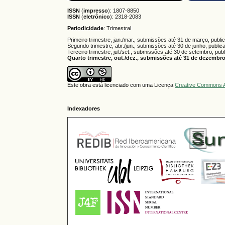
ISSN
(
impresso
): 1807-8850
ISSN
(
eletrônico
):
2318-2083
Periodicidade
: Trimestral
Primeiro trimestre, jan./mar., submissões até 31 de março, publi
Segundo trimestre, abr./jun., submissões até 30 de junho, public
Terceiro trimestre, jul./set., submissões até 30 de setembro, pub
Quarto trimestre, out./dez., submissões até 31 de dezembro,
Este obra está licenciado com uma Licença
Creative Commons A
Indexadores