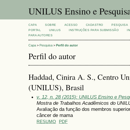
UNILUS Ensino e Pesquis
CAPA
SOBRE
ACESSO
CADASTRO
PESQUISA
PORTAL
UNILUS
INSTRUÇÕES PARA SUBMISSÃO
I
PARA AUTORES
Capa
>
Pesquisa
>
Perfil do autor
Perfil do autor
Haddad, Cinira A. S., Centro Uni
(UNILUS), Brasil
v. 12, n. 28 (2015): UNILUS Ensino e Pesqui
Mostra de Trabalhos Acadêmicos do UNIL
Avaliação da função dos membros superior
câncer de mama
RESUMO
PDF