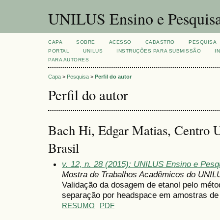
UNILUS Ensino e Pesquis
CAPA
SOBRE
ACESSO
CADASTRO
PESQUISA
PORTAL
UNILUS
INSTRUÇÕES PARA SUBMISSÃO
I
PARA AUTORES
Capa
>
Pesquisa
>
Perfil do autor
Perfil do autor
Bach Hi, Edgar Matias, Centro U
Brasil
v. 12, n. 28 (2015): UNILUS Ensino e Pesqui
Mostra de Trabalhos Acadêmicos do UNIL
Validação da dosagem de etanol pelo méto
separação por headspace em amostras de 
RESUMO
PDF