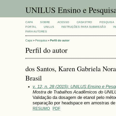
UNILUS Ensino e Pesquis
CAPA
SOBRE
ACESSO
CADASTRO
PESQUISA
PORTAL
UNILUS
INSTRUÇÕES PARA SUBMISSÃO
I
PARA AUTORES
Capa
>
Pesquisa
>
Perfil do autor
Perfil do autor
dos Santos, Karen Gabriela Nora
Brasil
v. 12, n. 28 (2015): UNILUS Ensino e Pesqui
Mostra de Trabalhos Acadêmicos do UNIL
Validação da dosagem de etanol pelo méto
separação por headspace em amostras de 
RESUMO
PDF