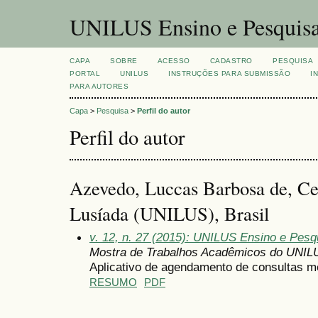
UNILUS Ensino e Pesquis
CAPA
SOBRE
ACESSO
CADASTRO
PESQUISA
PORTAL
UNILUS
INSTRUÇÕES PARA SUBMISSÃO
I
PARA AUTORES
Capa
>
Pesquisa
>
Perfil do autor
Perfil do autor
Azevedo, Luccas Barbosa de, Cen
Lusíada (UNILUS), Brasil
v. 12, n. 27 (2015): UNILUS Ensino e Pesqu
Mostra de Trabalhos Acadêmicos do UNIL
Aplicativo de agendamento de consultas mé
RESUMO
PDF