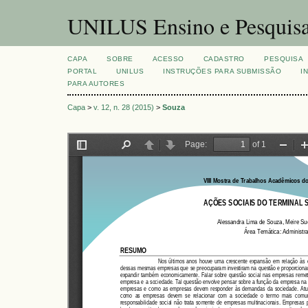
UNILUS Ensino e Pesquis
CAPA
SOBRE
ACESSO
CADASTRO
PESQUISA
PORTAL
UNILUS
INSTRUÇÕES PARA SUBMISSÃO
I
PARA AUTORES
Capa
>
v. 12, n. 28 (2015)
>
Souza