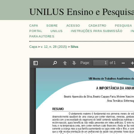
UNILUS Ensino e Pesquis
CAPA
SOBRE
ACESSO
CADASTRO
PESQUISA
PORTAL
UNILUS
INSTRUÇÕES PARA SUBMISSÃO
I
PARA AUTORES
Capa
>
v. 12, n. 28 (2015)
>
Silva