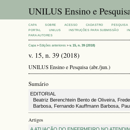
UNILUS Ensino e Pesquis
CAPA
SOBRE
ACESSO
CADASTRO
PESQUISA
PORTAL
UNILUS
INSTRUÇÕES PARA SUBMISSÃO
I
PARA AUTORES
Capa
>
Edições anteriores
>
v. 15, n. 39 (2018)
v. 15, n. 39 (2018)
UNILUS Ensino e Pesquisa (abr./jun.)
Sumário
EDITORIAL
Beatriz Berenchtein Bento de Oliveira, Fred
Barbosa, Fernando Kauffmann Barbosa, Paul
Artigos
A ATUAÇÃO DO ENFERMEIRO NO ATENDI