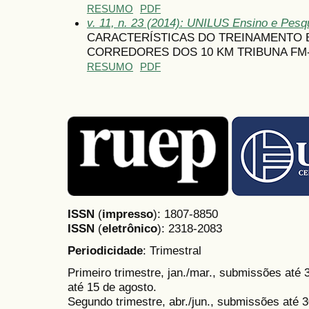
RESUMO
PDF
v. 11, n. 23 (2014): UNILUS Ensino e Pesqu
CARACTERÍSTICAS DO TREINAMENTO 
CORREDORES DOS 10 KM TRIBUNA FM-
RESUMO
PDF
ISSN
(
impresso
): 1807-8850
ISSN
(
eletrônico
):
2318-2083
Periodicidade
: Trimestral
Primeiro trimestre, jan./mar., submissões até
até 15 de agosto.
Segundo trimestre, abr./jun., submissões até 3