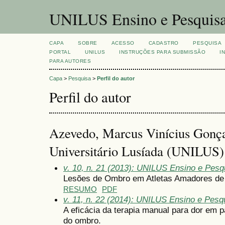
UNILUS Ensino e Pesquis
CAPA
SOBRE
ACESSO
CADASTRO
PESQUISA
PORTAL
UNILUS
INSTRUÇÕES PARA SUBMISSÃO
I
PARA AUTORES
Capa
>
Pesquisa
>
Perfil do autor
Perfil do autor
Azevedo, Marcus Vinícius Gonça
Universitário Lusíada (UNILUS)
v. 10, n. 21 (2013): UNILUS Ensino e Pesqu
Lesões de Ombro em Atletas Amadores de 
RESUMO
PDF
v. 11, n. 22 (2014): UNILUS Ensino e Pesqu
A eficácia da terapia manual para dor em
do ombro.