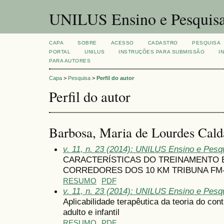
UNILUS Ensino e Pesquis
CAPA
SOBRE
ACESSO
CADASTRO
PESQUISA
PORTAL
UNILUS
INSTRUÇÕES PARA SUBMISSÃO
I
PARA AUTORES
Capa
>
Pesquisa
>
Perfil do autor
Perfil do autor
Barbosa, Maria de Lourdes Cald
v. 11, n. 23 (2014): UNILUS Ensino e Pesqu
CARACTERÍSTICAS DO TREINAMENTO 
CORREDORES DOS 10 KM TRIBUNA FM-
RESUMO
PDF
v. 11, n. 23 (2014): UNILUS Ensino e Pesqu
Aplicabilidade terapêutica da teoria do co
adulto e infantil
RESUMO
PDF