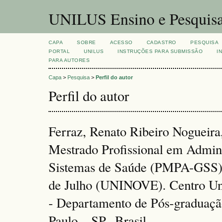
UNILUS Ensino e Pesquis
CAPA
SOBRE
ACESSO
CADASTRO
PESQUISA
PORTAL
UNILUS
INSTRUÇÕES PARA SUBMISSÃO
I
PARA AUTORES
Capa
>
Pesquisa
>
Perfil do autor
Perfil do autor
Ferraz, Renato Ribeiro Nogueir
Mestrado Profissional em Admin
Sistemas de Saúde (PMPA-GSS) 
de Julho (UNINOVE). Centro Uni
- Departamento de Pós-graduaçã
Paulo – SP., Brasil