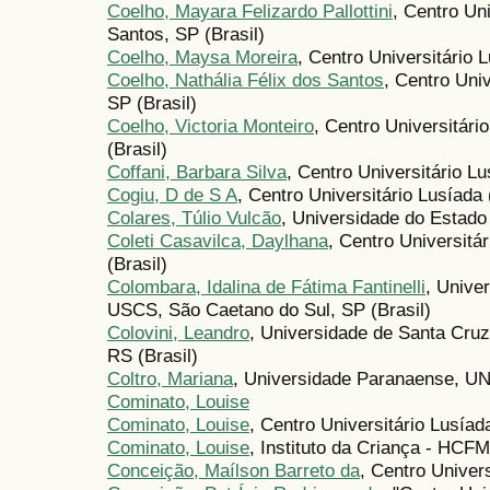
Coelho, Mayara Felizardo Pallottini
, Centro Un
Santos, SP (Brasil)
Coelho, Maysa Moreira
, Centro Universitário L
Coelho, Nathália Félix dos Santos
, Centro Uni
SP (Brasil)
Coelho, Victoria Monteiro
, Centro Universitár
(Brasil)
Coffani, Barbara Silva
, Centro Universitário L
Cogiu, D de S A
, Centro Universitário Lusíad
Colares, Túlio Vulcão
, Universidade do Estado
Coleti Casavilca, Daylhana
, Centro Universitá
(Brasil)
Colombara, Idalina de Fátima Fantinelli
, Unive
USCS, São Caetano do Sul, SP (Brasil)
Colovini, Leandro
, Universidade de Santa Cruz
RS (Brasil)
Coltro, Mariana
, Universidade Paranaense, U
Cominato, Louise
Cominato, Louise
, Centro Universitário Lusíada
Cominato, Louise
, Instituto da Criança - HCF
Conceição, Maílson Barreto da
, Centro Univer