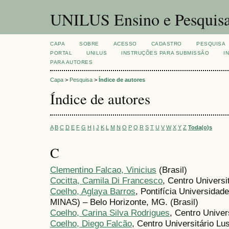
UNILUS Ensino e Pesquis
CAPA
SOBRE
ACESSO
CADASTRO
PESQUISA
PORTAL
UNILUS
INSTRUÇÕES PARA SUBMISSÃO
I
PARA AUTORES
Capa
>
Pesquisa
>
Índice de autores
Índice de autores
A
B
C
D
E
F
G
H
I
J
K
L
M
N
O
P
Q
R
S
T
U
V
W
X
Y
Z
Toda(o)s
C
Clementino Falcao, Vinicius
(Brasil)
Cocitta, Camila Di Francesco
, Centro Univers
Coelho, Aglaya Barros
, Pontifícia Universida
MINAS) – Belo Horizonte, MG. (Brasil)
Coelho, Carina Silva Rodrigues
, Centro Univer
Coelho, Diego Falcão
, Centro Universitário Lu