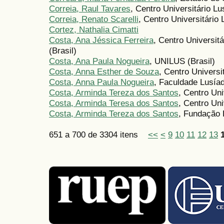
Correia, Raul Tavares
, Centro Universitário L
Correia, Renato Scarelli
, Centro Universitário
Cortez, Nathalia Cimatti
Costa, Ana Jéssica Ferreira
, Centro Universit
(Brasil)
Costa, Ana Paula Nogueira
, UNILUS (Brasil)
Costa, Anna Esther de Souza
, Centro Universi
Costa, Anna Paula Nogueira
, Faculdade Lusíad
Costa, Arminda Tereza dos Santos
, Centro Uni
Costa, Arminda Teresa dos Santos
, Centro Un
Costa, Arminda Tereza dos Santos
, Fundação 
651 a 700 de 3304 itens
<<
<
9
10
11
12
13