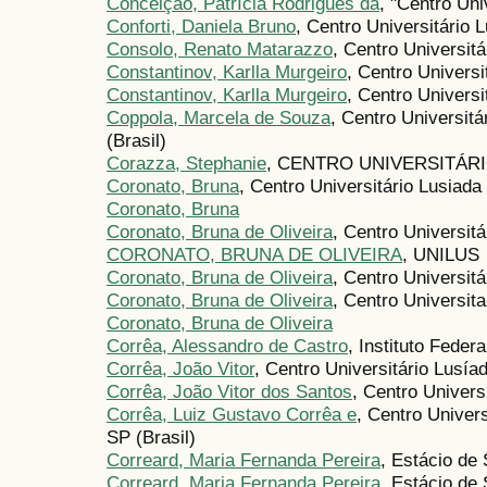
Conceição, PatrÍcia Rodrigues da
, "Centro Uni
Conforti, Daniela Bruno
, Centro Universitário L
Consolo, Renato Matarazzo
, Centro Universitá
Constantinov, Karlla Murgeiro
, Centro Universi
Constantinov, Karlla Murgeiro
, Centro Univers
Coppola, Marcela de Souza
, Centro Universit
(Brasil)
Corazza, Stephanie
, CENTRO UNIVERSITÁR
Coronato, Bruna
, Centro Universitário Lusiada 
Coronato, Bruna
Coronato, Bruna de Oliveira
, Centro Universitá
CORONATO, BRUNA DE OLIVEIRA
, UNILUS
Coronato, Bruna de Oliveira
, Centro Universitá
Coronato, Bruna de Oliveira
, Centro Universita
Coronato, Bruna de Oliveira
Corrêa, Alessandro de Castro
, Instituto Feder
Corrêa, João Vitor
, Centro Universitário Lusía
Corrêa, João Vitor dos Santos
, Centro Univers
Corrêa, Luiz Gustavo Corrêa e
, Centro Univer
SP (Brasil)
Correard, Maria Fernanda Pereira
, Estácio de 
Correard, Maria Fernanda Pereira
, Estácio de