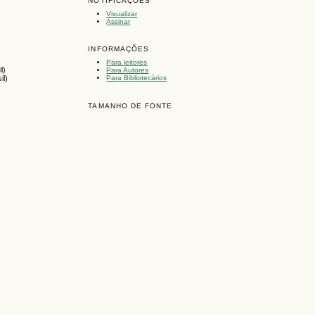
NOTIFICAÇÕES
Visualizar
Assinar
INFORMAÇÕES
Para leitores
l)
Para Autores
Para Bibliotecários
il)
TAMANHO DE FONTE