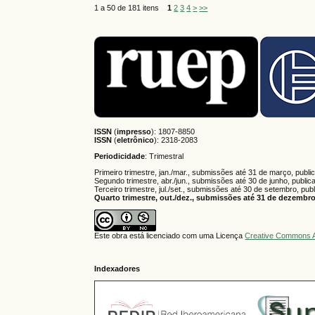
1 a 50 de 181 itens
1
2
3
4
>
>>
ISSN
(
impresso
): 1807-8850
ISSN
(
eletrônico
):
2318-2083
Periodicidade
: Trimestral
Primeiro trimestre, jan./mar., submissões até 31 de março, publi
Segundo trimestre, abr./jun., submissões até 30 de junho, public
Terceiro trimestre, jul./set., submissões até 30 de setembro, pub
Quarto trimestre, out./dez., submissões até 31 de dezembro,
Este obra está licenciado com uma Licença
Creative Commons A
Indexadores