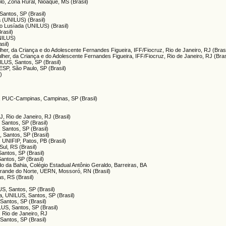
lo, Zona Rural, Nioaque, MS (Brasil)
Santos, SP (Brasil)
a (UNILUS) (Brasil)
io Lusíada (UNILUS) (Brasil)
rasil)
UNILUS)
sil)
lher, da Criança e do Adolescente Fernandes Figueira, IFF/Fiocruz, Rio de Janeiro, RJ (Brasi
lher, da Criança e do Adolescente Fernandes Figueira, IFF/Fiocruz, Rio de Janeiro, RJ (Bras
ILUS, Santos, SP (Brasil)
ESP, São Paulo, SP (Brasil)
)
as, PUC-Campinas, Campinas, SP (Brasil)
, Rio de Janeiro, RJ (Brasil)
 Santos, SP (Brasil)
 Santos, SP (Brasil)
, Santos, SP (Brasil)
, UNIFIP, Patos, PB (Brasil)
ul, RS (Brasil)
Santos, SP (Brasil)
antos, SP (Brasil)
o da Bahia, Colégio Estadual Antônio Geraldo, Barreiras, BA
Grande do Norte, UERN, Mossoró, RN (Brasil)
s, RS (Brasil)
US, Santos, SP (Brasil)
da, UNILUS, Santos, SP (Brasil)
Santos, SP (Brasil)
LUS, Santos, SP (Brasil)
 Rio de Janeiro, RJ
Santos, SP (Brasil)