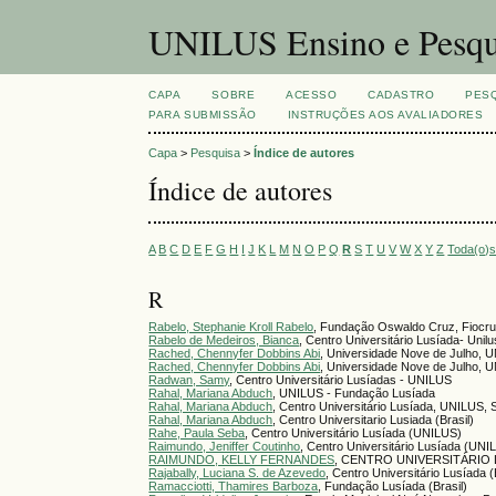
UNILUS Ensino e Pesqu
CAPA
SOBRE
ACESSO
CADASTRO
PES
PARA SUBMISSÃO
INSTRUÇÕES AOS AVALIADORES
Capa
>
Pesquisa
>
Índice de autores
Índice de autores
A
B
C
D
E
F
G
H
I
J
K
L
M
N
O
P
Q
R
S
T
U
V
W
X
Y
Z
Toda(o)
R
Rabelo, Stephanie Kroll Rabelo
, Fundação Oswaldo Cruz, Fiocruz
Rabelo de Medeiros, Bianca
, Centro Universitário Lusíada- Unilu
Rached, Chennyfer Dobbins Abi
, Universidade Nove de Julho, 
Rached, Chennyfer Dobbins Abi
, Universidade Nove de Julho, U
Radwan, Samy
, Centro Universitário Lusíadas - UNILUS
Rahal, Mariana Abduch
, UNILUS - Fundação Lusíada
Rahal, Mariana Abduch
, Centro Universitário Lusíada, UNILUS, S
Rahal, Mariana Abduch
, Centro Universitario Lusiada (Brasil)
Rahe, Paula Seba
, Centro Universitário Lusíada (UNILUS)
Raimundo, Jeniffer Coutinho
, Centro Universitário Lusíada (UNI
RAIMUNDO, KELLY FERNANDES
, CENTRO UNIVERSITÁRIO LU
Rajabally, Luciana S. de Azevedo
, Centro Universitário Lusíada (
Ramacciotti, Thamires Barboza
, Fundação Lusíada (Brasil)