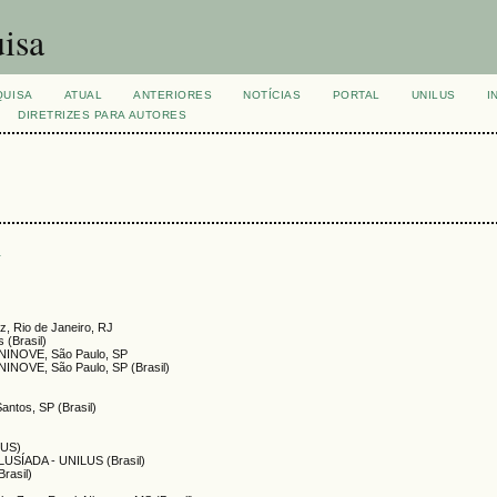
isa
QUISA
ATUAL
ANTERIORES
NOTÍCIAS
PORTAL
UNILUS
I
DIRETRIZES PARA AUTORES
s
, Rio de Janeiro, RJ
s (Brasil)
UNINOVE, São Paulo, SP
NINOVE, São Paulo, SP (Brasil)
antos, SP (Brasil)
LUS)
SÍADA - UNILUS (Brasil)
Brasil)