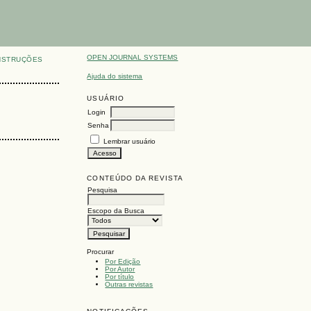
OPEN JOURNAL SYSTEMS
NSTRUÇÕES
Ajuda do sistema
USUÁRIO
Login
Senha
Lembrar usuário
CONTEÚDO DA REVISTA
Pesquisa
Escopo da Busca
Procurar
Por Edição
Por Autor
Por título
Outras revistas