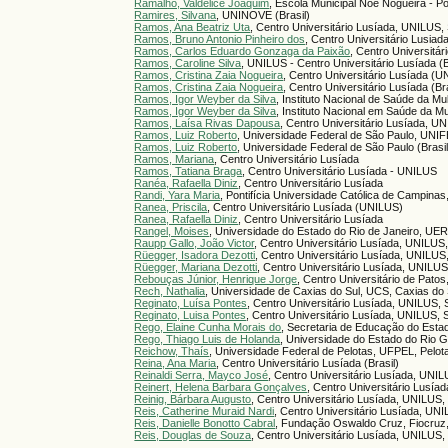
Ramalho, Valdelice Joaquim
, Escola Municipal Noé Nogueira - Po
Ramires, Silvana
, UNINOVE (Brasil)
Ramos, Ana Beatriz Uta
, Centro Universitário Lusíada, UNILUS, 
Ramos, Bruno Antonio Pinheiro dos
, Centro Universitário Lusiad
Ramos, Carlos Eduardo Gonzaga da Paixão
, Centro Universitár
Ramos, Caroline Silva
, UNILUS - Centro Universitário Lusíada (B
Ramos, Cristina Zaia Nogueira
, Centro Universitário Lusíada (
Ramos, Cristina Zaia Nogueira
, Centro Universitário Lusíada (Bra
Ramos, Igor Weyber da Silva
, Instituto Nacional de Saúde da Mu
Ramos, Igor Weyber da Silva
, Instituto Nacional em Saúde da Mu
Ramos, Laísa Rivas Dapousa
, Centro Universitário Lusíada, UN
Ramos, Luiz Roberto
, Universidade Federal de São Paulo, UNIF
Ramos, Luiz Roberto
, Universidade Federal de São Paulo (Brasil
Ramos, Mariana
, Centro Universitário Lusíada
Ramos, Tatiana Braga
, Centro Universitário Lusíada - UNILUS
Ranéa, Rafaella Diniz
, Centro Universitário Lusíada
Randi, Yara Maria
, Pontifícia Universidade Católica de Campin
Ranea, Priscila
, Centro Universitário Lusíada (UNILUS)
Ranea, Rafaella Diniz
, Centro Universitário Lusíada
Rangel, Moises
, Universidade do Estado do Rio de Janeiro, UERJ
Raupp Gallo, João Victor
, Centro Universitário Lusíada, UNILUS,
Rüegger, Isadora Dezotti
, Centro Universitário Lusíada, UNILUS,
Rüegger, Mariana Dezotti
, Centro Universitário Lusíada, UNILUS
Rebouças Júnior, Henrique Jorge
, Centro Universitário de Patos
Rech, Nathalia
, Universidade de Caxias do Sul, UCS, Caxias do S
Reginato, Luísa Pontes
, Centro Universitário Lusíada, UNILUS, 
Reginato, Luisa Pontes
, Centro Universitário Lusíada, UNILUS, S
Rego, Elaine Cunha Morais do
, Secretaria de Educação do Estad
Rego, Thiago Luis de Holanda
, Universidade do Estado do Rio 
Reichow, Thaís
, Universidade Federal de Pelotas, UFPEL, Pelota
Reina, Ana Maria
, Centro Universitário Lusíada (Brasil)
Reinaldi Serra, Mayco José
, Centro Universitário Lusíada, UNIL
Reinert, Helena Barbara Gonçalves
, Centro Universitário Lusía
Reinig, Bárbara Augusto
, Centro Universitário Lusíada, UNILUS, 
Reis, Catherine Muraid Nardi
, Centro Universitário Lusíada, UNI
Reis, Danielle Bonotto Cabral
, Fundação Oswaldo Cruz, Fiocruz,
Reis, Douglas de Souza
, Centro Universitário Lusíada, UNILUS, 