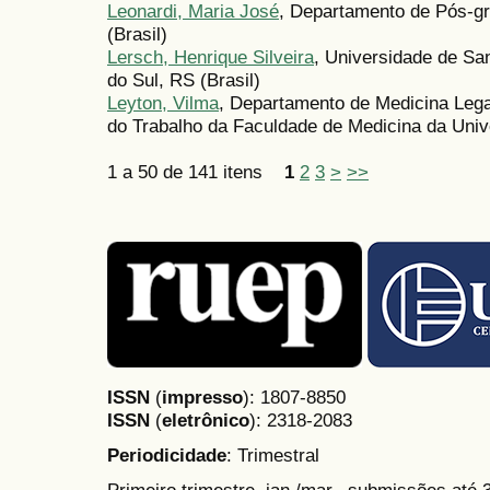
Leonardi, Maria José
, Departamento de Pós-g
(Brasil)
Lersch, Henrique Silveira
, Universidade de Sa
do Sul, RS (Brasil)
Leyton, Vilma
, Departamento de Medicina Lega
do Trabalho da Faculdade de Medicina da Unive
1 a 50 de 141 itens
1
2
3
>
>>
ISSN
(
impresso
): 1807-8850
ISSN
(
eletrônico
):
2318-2083
Periodicidade
: Trimestral