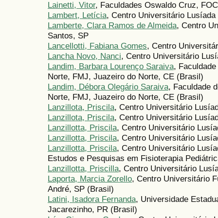
Lainetti, Vitor
, Faculdades Oswaldo Cruz, FOC,
Lambert, Letícia
, Centro Universitário Lusíada 
Lamberte, Clara Ramos de Almeida
, Centro Un
Santos, SP
Lancellotti, Fabiana Gomes
, Centro Universit
Lancha Novo, Nanci
, Centro Universitário Lus
Landim, Barbara Lourenço Saraiva
, Faculdade
Norte, FMJ, Juazeiro do Norte, CE (Brasil)
Landim, Débora Olegário Saraiva
, Faculdade d
Norte, FMJ, Juazeiro do Norte, CE (Brasil)
Lanzillota, Priscila
, Centro Universitário Lusí
Lanzillota, Priscila
, Centro Universitário Lusí
Lanzillotta, Priscila
, Centro Universitário Lusí
Lanzillotta, Priscila
, Centro Universitário Lus
Lanzillotta, Priscila
, Centro Universitário Lus
Estudos e Pesquisas em Fisioterapia Pediátric
Lanzillotta, Priscilla
, Centro Universitário Lus
Laporta, Marcia Zorello
, Centro Universitário
André, SP (Brasil)
Latini, Isadora Fernanda
, Universidade Estadu
Jacarezinho, PR (Brasil)