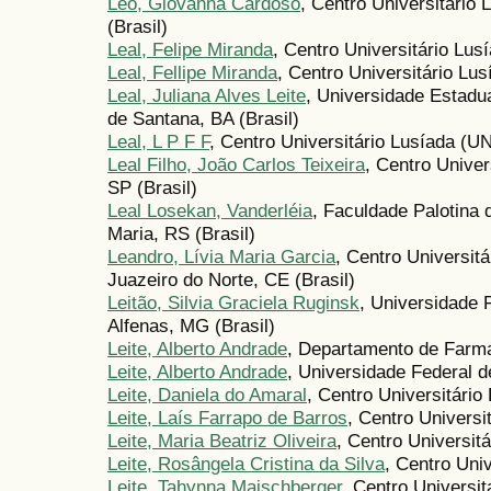
Léo, Giovanna Cardoso
, Centro Universitário
(Brasil)
Leal, Felipe Miranda
, Centro Universitário Lus
Leal, Fellipe Miranda
, Centro Universitário Lu
Leal, Juliana Alves Leite
, Universidade Estadu
de Santana, BA (Brasil)
Leal, L P F F
, Centro Universitário Lusíada (U
Leal Filho, João Carlos Teixeira
, Centro Unive
SP (Brasil)
Leal Losekan, Vanderléia
, Faculdade Palotina
Maria, RS (Brasil)
Leandro, Lívia Maria Garcia
, Centro Universit
Juazeiro do Norte, CE (Brasil)
Leitão, Silvia Graciela Ruginsk
, Universidade 
Alfenas, MG (Brasil)
Leite, Alberto Andrade
, Departamento de Far
Leite, Alberto Andrade
, Universidade Federal
Leite, Daniela do Amaral
, Centro Universitári
Leite, Laís Farrapo de Barros
, Centro Univers
Leite, Maria Beatriz Oliveira
, Centro Universitá
Leite, Rosângela Cristina da Silva
, Centro Uni
Leite, Tahynna Maischberger
, Centro Universi