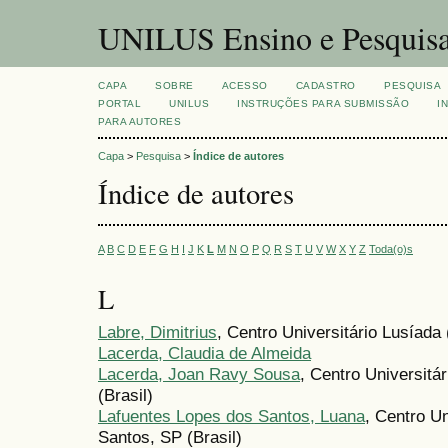
UNILUS Ensino e Pesquis
CAPA
SOBRE
ACESSO
CADASTRO
PESQUISA
PORTAL
UNILUS
INSTRUÇÕES PARA SUBMISSÃO
I
PARA AUTORES
Capa
>
Pesquisa
>
Índice de autores
Índice de autores
A
B
C
D
E
F
G
H
I
J
K
L
M
N
O
P
Q
R
S
T
U
V
W
X
Y
Z
Toda(o)s
L
Labre, Dimitrius
, Centro Universitário Lusíad
Lacerda, Claudia de Almeida
Lacerda, Joan Ravy Sousa
, Centro Universitá
(Brasil)
Lafuentes Lopes dos Santos, Luana
, Centro U
Santos, SP (Brasil)