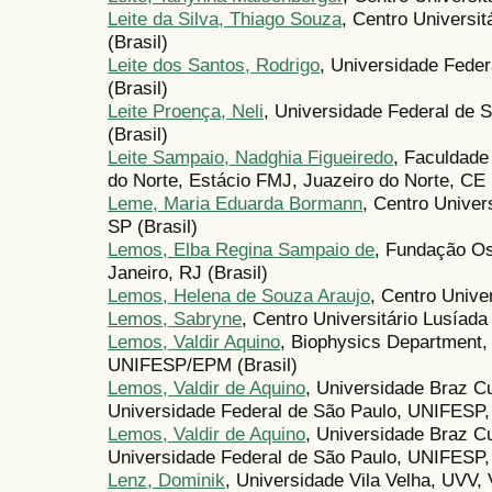
Leite da Silva, Thiago Souza
, Centro Universi
(Brasil)
Leite dos Santos, Rodrigo
, Universidade Feder
(Brasil)
Leite Proença, Neli
, Universidade Federal de 
(Brasil)
Leite Sampaio, Nadghia Figueiredo
, Faculdade
do Norte, Estácio FMJ, Juazeiro do Norte, CE 
Leme, Maria Eduarda Bormann
, Centro Univer
SP (Brasil)
Lemos, Elba Regina Sampaio de
, Fundação O
Janeiro, RJ (Brasil)
Lemos, Helena de Souza Araujo
, Centro Unive
Lemos, Sabryne
, Centro Universitário Lusíad
Lemos, Valdir Aquino
, Biophysics Department,
UNIFESP/EPM (Brasil)
Lemos, Valdir de Aquino
, Universidade Braz C
Universidade Federal de São Paulo, UNIFESP, 
Lemos, Valdir de Aquino
, Universidade Braz C
Universidade Federal de São Paulo, UNIFESP, 
Lenz, Dominik
, Universidade Vila Velha, UVV, V