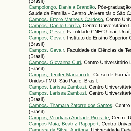
(Brasil)
Campolongo, Daniela Brandão
, Pós-graduação
Saúde da Família - Centro Universitário São C
Campos, Éttore Matheus Cardoso
, Centro Uni
Campos, Danilo Corrêa
, Centro Universitário 
Campos, Gevair
, Faculdade CNEC Unaí, Unaí,
Campos, Gevair
, Instituto de Ensino Superio
(Brasil)
Campos, Gevair
, Faculdade de Ciências de T
(Brasil)
Campos, Giovanna Curi
, Centro Universitári
(Brasil)
Campos, Jenifer Mariano de
, Curso de Farmác
Unidas-FMU, São Paulo, Brasil.
Campos, Larissa Zambuzi
, Centro Universitár
Campos, Larissa Zambuzi
, Centro Universitá
(Brasil)
Campos, Thamara Zatorre dos Santos
, Centro
(Brasil)
Campos, Veridiana Andrade Pires de
, Centro 
Campos Maia, Beatriz Rapoport
, Centro Unive
Camurça da Silva, Auritony
, Universidade Fed