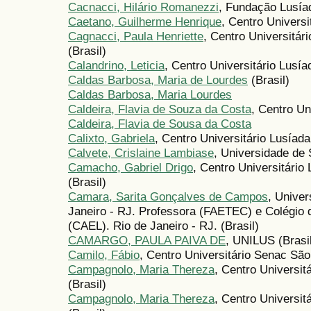
Cacnacci, Hilário Romanezzi
, Fundação Lusíad
Caetano, Guilherme Henrique
, Centro Universi
Cagnacci, Paula Henriette
, Centro Universitá
(Brasil)
Calandrino, Leticia
, Centro Universitário Lusí
Caldas Barbosa, Maria de Lourdes
(Brasil)
Caldas Barbosa, Maria Lourdes
Caldeira, Flavia de Souza da Costa
, Centro Un
Caldeira, Flavia de Sousa da Costa
Calixto, Gabriela
, Centro Universitário Lusíad
Calvete, Crislaine Lambiase
, Universidade de 
Camacho, Gabriel Drigo
, Centro Universitári
(Brasil)
Camara, Sarita Gonçalves de Campos
, Univer
Janeiro - RJ. Professora (FAETEC) e Colégio
(CAEL). Rio de Janeiro - RJ. (Brasil)
CAMARGO, PAULA PAIVA DE
, UNILUS (Brasi
Camilo, Fábio
, Centro Universitário Senac São
Campagnolo, Maria Thereza
, Centro Universi
(Brasil)
Campagnolo, Maria Thereza
, Centro Universi