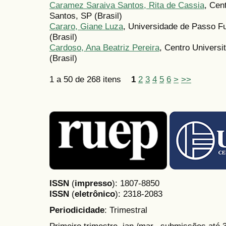
Caramez Saraiva Santos, Rita de Cassia
, Cen
Santos, SP (Brasil)
Cararo, Giane Luza
, Universidade de Passo F
(Brasil)
Cardoso, Ana Beatriz Pereira
, Centro Univers
(Brasil)
1 a 50 de 268 itens
1
2
3
4
5
6
>
>>
ISSN
(
impresso
): 1807-8850
ISSN
(
eletrônico
):
2318-2083
Periodicidade
: Trimestral