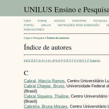
UNILUS Ensino e Pesquis
CAPA
SOBRE
ACESSO
CADASTRO
PESQUISA
PORTAL
UNILUS
INSTRUÇÕES PARA SUBMISSÃO
I
PARA AUTORES
Capa
>
Pesquisa
>
Índice de autores
Índice de autores
A
B
C
D
E
F
G
H
I
J
K
L
M
N
O
P
Q
R
S
T
U
V
W
X
Y
Z
Toda(o)s
C
Cabral, Marcia Ramos
, Centro Universitário L
Cabral Chagas, Bruno
, Universidade Federal d
(Brasil)
Cabral Siqueira, Thailine
, Centro Universitári
(Brasil)
Cabreira, Bruna Moraes
, Centro Universitário