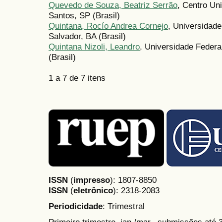
Quevedo de Souza, Beatriz Serrão
, Centro Un
Santos, SP (Brasil)
Quintana, Rocío Andrea Cornejo
, Universidad
Salvador, BA (Brasil)
Quintana Nizoli, Leandro
, Universidade Federa
(Brasil)
1 a 7 de 7 itens
ISSN
(
impresso
): 1807-8850
ISSN
(
eletrônico
):
2318-2083
Periodicidade
: Trimestral