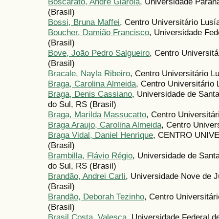
Boscarato, André Giarola
, Universidade Para
(Brasil)
Bossi, Bruna Maffei
, Centro Universitário Lus
Boucher, Damião Francisco
, Universidade Fed
(Brasil)
Bove, João Pedro Salgueiro
, Centro Universit
(Brasil)
Bracale, Nayla Ribeiro
, Centro Universitário L
Braga, Carolina Almeida
, Centro Universitário
Braga, Denis Cassiano
, Universidade de Sant
do Sul, RS (Brasil)
Braga, Marilda Massucatto
, Centro Universitá
Braga Araujo, Carolina Almeida
, Centro Univer
Braga Vidal, Daniel Henrique
, CENTRO UNIVE
(Brasil)
Brambilla, Flávio Régio
, Universidade de Sant
do Sul, RS (Brasil)
Brandão, Andrei Carli
, Universidade Nove de 
(Brasil)
Brandão, Deborah Tezinho
, Centro Universitá
(Brasil)
Brasil Costa, Valesca
, Universidade Federal d