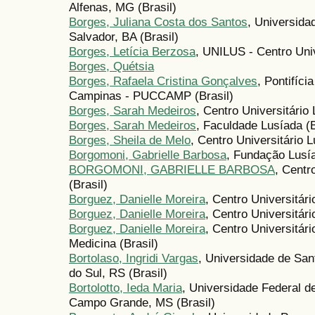
Alfenas, MG (Brasil)
Borges, Juliana Costa dos Santos
, Universida
Salvador, BA (Brasil)
Borges, Letícia Berzosa
, UNILUS - Centro Univ
Borges, Quétsia
Borges, Rafaela Cristina Gonçalves
, Pontifíci
Campinas - PUCCAMP (Brasil)
Borges, Sarah Medeiros
, Centro Universitári
Borges, Sarah Medeiros
, Faculdade Lusíada (B
Borges, Sheila de Melo
, Centro Universitário
Borgomoni, Gabrielle Barbosa
, Fundação Lusía
BORGOMONI, GABRIELLE BARBOSA
, Centr
(Brasil)
Borguez, Danielle Moreira
, Centro Universitár
Borguez, Danielle Moreira
, Centro Universitár
Borguez, Danielle Moreira
, Centro Universitá
Medicina (Brasil)
Bortolaso, Ingridi Vargas
, Universidade de Sa
do Sul, RS (Brasil)
Bortolotto, Ieda Maria
, Universidade Federal 
Campo Grande, MS (Brasil)