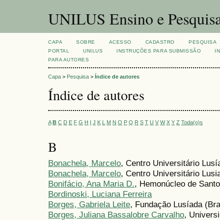
UNILUS Ensino e Pesquis
CAPA
SOBRE
ACESSO
CADASTRO
PESQUISA
PORTAL
UNILUS
INSTRUÇÕES PARA SUBMISSÃO
I
PARA AUTORES
Capa
>
Pesquisa
>
Índice de autores
Índice de autores
A
B
C
D
E
F
G
H
I
J
K
L
M
N
O
P
Q
R
S
T
U
V
W
X
Y
Z
Toda(o)s
B
Bonachela, Marcelo
, Centro Universitário Lus
Bonachela, Marcelo
, Centro Universitário Lusi
Bonifácio, Ana Maria D.
, Hemonúcleo de Santos
Bordinoski, Luciana Ferreira
Borges, Gabriela Leite
, Fundação Lusíada (Bra
Borges, Juliana Bassalobre Carvalho
, Univers