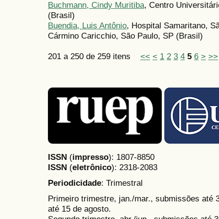
Buchmann, Cindy Muritiba
, Centro Universitá
(Brasil)
Buendia, Luis Antônio
, Hospital Samaritano, S
Cármino Caricchio, São Paulo, SP (Brasil)
201 a 250 de 259 itens
<<
<
1
2
3
4
5
6
>
>>
ISSN
(
impresso
): 1807-8850
ISSN
(
eletrônico
):
2318-2083
Periodicidade
: Trimestral
Primeiro trimestre, jan./mar., submissões até
até 15 de agosto.