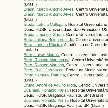
(Brasil)
Braun, Marco Antonio Alves
, Centro Universit
Braun, Marco Antonio Alves
, Centro Universit
(Brasil)
Breda, Letícia Callegari
, Hospital Universitári
Deus, HUSF; Universidade São Francisco, USF,
Breda Limonge, Sarah
, Centro Universitário L
Brito, Juliana Bolgheroni de
, Centro Universit
Brito, Larissa Ribeiro
, Acadêmica do Curso de F
Lusíada
Brito, Lucas Mattos
, Centro Universitário Lusía
Brito, Robson Marinho de
, Centro Universitári
Brito, Robson Marinho
, Centro Universitário L
Brito, Sueli Correia de
, Prefeitura Municipal d
Britto Namura, Patricia
, Centro Universitário 
(Brasil)
Bruno, André de Aquino Mota
, Centro Universi
Buainain, Ronaldo Parisi
, Hospital Universitár
Deus, HUSF, Bragança Paulista, SP (Brasil)
Buainain, Ronaldo Parisi
, Hospital Universitár
Deus, HUSF, Bragança Paulista, SP, (Brasil)