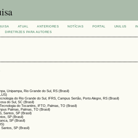
isa
QUISA
ATUAL
ANTERIORES
NOTÍCIAS
PORTAL
UNILUS
I
DIRETRIZES PARA AUTORES
s
mpa, Unipampa, Rio Grande do Sul, RS (Brasil)
ILUS)
Tecnologia do Rio Grande do Sul, IFRS, Campus Sertão, Porto Alegre, RS (Brasil)
Rosa do Sul, SC (Brasil)
e Tecnologia do Tocantins, IFTO, Palmas, TO (Brasil)
ampus Palmas, Palmas, TO (Brasil)
S, Santos, SP (Brasil)
tos, SP (Brasil)
anca, SP (Brasil)
US)
 Santos, SP (Brasil)