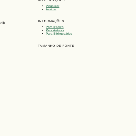
NOTIFICAÇÕES
Visualizar
Assinar
INFORMAÇÕES
sil)
Para leitores
Para Autores
Para Bibliotecários
TAMANHO DE FONTE