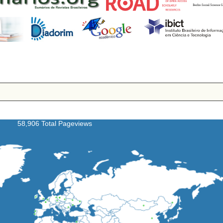
58,906 Total Pageviews