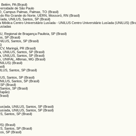
 Belém, PA (Brasil)
iversidade de São Paulo
FTO, Campus Palmas, Palmas, TO (Brasil)
o do Rio Grande do Norte, UERN, Mossoró, RN (Brasil)
síada, UNILUS, Santos, SP (Brasil)
a Médica Centro Universitário Lusíada - UNILUS Centro Universitário Lusíada (UNILUS) (Bra
Lusíadas
, Regional de Bragança Paulista, SP (Brasil)
s, SP (Brasil)
UNILUS, Santos, SP (Brasil)
S)
CV, Maringá, PR (Brasil)
da, UNILUS, Santos, SP (Brasil)
da, UNILUS, Santos, SP (Brasil)
s, UNIFAL, Alfenas, MG (Brasil)
UNILUS) (Brasil)
sil)
ILUS, Santos, SP (Brasil)
LUS, Santos, SP (Brasil)
UNILUS, Santos, SP (Brasil)
SP (Brasil)
Santos, SP (Brasil)
(Japão)
Brasil)
 Lusíada, UNILUS, Santos, SP (Brasil)
 Lusíada, UNILUS, Santos, SP (Brasil)
S, Santos, SP (Brasil)
)
S) (Brasil)
S, Santos, SP (Brasil)
os, SP (Brasil)