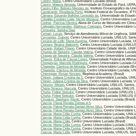
Castro, Maria
, Centro Universitário Lusíada (Brasil)
Castro, Mateus Almeida
, Universidade do Estado do Pará, UEPA,
Castro Filho, Belmiro Mendes de
, Instituto Oceanográfico da Un
Cavalcante, Rivadavia Porto
, Instituto Federal do Tocantins, I
Câmara, Eduardo Bulhões Leopoldo da
, Universidade do Estad
Cândido Cordeiro Leite, Nicoly Monique
, Centro Universitário Lu
Cedraz, Patrícia Oliveira
, Aluna do Curso de Mestrado em Clínic
Celegatto Hernandes, Matheus Celegatto
, Centro Universitário 
Cerqueira, Sandra Dias
Certain, Lucas
, Serviço de Atendimento Móvel de Urgência, SAMU
Cervantes, Gabriel
, Centro Universitário Lusíada, UNILUS, Santo
Cesário de Lello, Maria Eugênia
, Centro Universitário Lusíada, 
Cestare, Beatriz Balestrin
, Centro Universitário Lusíada (UNILU
Cezarin, Rafael Thiago
, Centro Universitário Cidade Verde, UNIF
Chagas de Siqueira, Claudia Valéria
, Centro Universitário Lusía
Chagas de Siqueira, Cláudia Valéria
, Centro Universitário Lusía
Chaves, Erika de Cássia Lopes
, Universidade Federal de Alfena
Cheganças, Marcelo Rodrigues
, Centro Universitário Lusíada (
Chiapetta, Clarissa de Almeida
, Centro Universitário Lusíada (Bra
Chiapetta, Clarissa de Almeida
, Centro Universitário Lusíada, UN
Chieregate, Renan Novaes
, Biophisical Academy (Brasil)
Chinen, Juliana Cristina da S
, Centro Universitário Lusíada, UNI
Chinen, Juliana Cristina da Silva
, Centro Universitário Lusíada, 
Chinzon, Miriam
, Centro Universitário Lusíada, UNILUS, Santos, 
Chiste Strassa, Marcela
, Centro Universitário Lusíada, UNILUS, 
Chuha, Felipe Seisuke
, Centro Universitário Lusíada (UNILUS) 
Chuha, Felipe Seisuke
, Centro Universitário Lusíada (UNILUS) (
Chvaicer, Stephany Risnic
, Centro Universitário Lusíada (Brasil)
Ciaccia, Flavia Renata Dantas A S
Ciaccia, Flavia Renata Dantas Alves Silva
, Centro Universitário
Ciaccia, Flávia Renata Dantas Alves Silva
, Centro Universitário
Ciaccia, Maria Célia Cunha
, Centro Universitário Lusíada, UNILU
Ciaccia, Maria Célia Cunha
, Centro Universitário Lusíada (Brasil
Ciaccia, Maria Célia
, Centro Universitário Lusíada (Brasil)
Ciaccia, Maria Célia Cunha
, Centro Universitário Lusíada (UNILU
Ciaccia, Maria Célia Cunha
, Centro Universitário Lusíada, UNILU
Ciaccia, Maria Célia
, Centro Universitário Lusíada, UNILUS, Sant