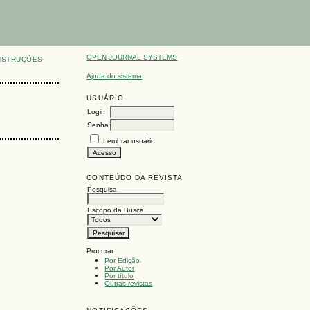
OPEN JOURNAL SYSTEMS
NSTRUÇÕES
Ajuda do sistema
USUÁRIO
Login
Senha
Lembrar usuário
CONTEÚDO DA REVISTA
Pesquisa
Escopo da Busca
Procurar
Por Edição
Por Autor
Por título
Outras revistas