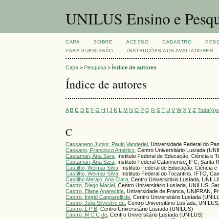
UNILUS Ensino e Pesqu
CAPA
SOBRE
ACESSO
CADASTRO
PES
PARA SUBMISSÃO
INSTRUÇÕES AOS AVALIADORES
Capa
>
Pesquisa
>
Índice de autores
Índice de autores
A
B
C
D
E
F
G
H
I
J
K
L
M
N
O
P
Q
R
S
T
U
V
W
X
Y
Z
Toda(o)
C
Cassanego Junior, Paulo Vanderlei
, Universidade Federal do Pa
Cassano, Francisco Américo
, Centro Universitário Lusíada (UN
Castaman, Ana Sara
, Instituto Federal de Educação, Ciência e 
Castaman, Ana Sara
, Instituto Federal Catarinense, IFC, Santa 
Castilho, Weimar Silva
, Instituto Federal de Educação, Ciência 
Castilho, Weimar Silva
, Instituto Federal do Tocantins, IFTO, C
Castilho Meraio, Ana Clara
, Centro Universitário Lusíada, UNILU
Castro, Diego Maciel
, Centro Universitário Lusíada, UNILUS, San
Castro, Eliane Aparecida
, Universidade de Franca, UNIFRAN, Fr
Castro, Ingrid Capparelli de
, Centro Universitário Lusíada (UNIL
Castro, Julia Silvestre de
, Centro Universitário Lusíada, UNILUS,
Castro, L P B
, Centro Universitário Lusíada (UNILUS)
Castro, M C C de
, Centro Universitário Lusíada (UNILUS)