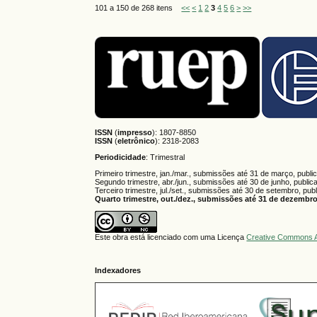
101 a 150 de 268 itens
<<
<
1
2
3
4
5
6
>
>>
ISSN
(
impresso
): 1807-8850
ISSN
(
eletrônico
):
2318-2083
Periodicidade
: Trimestral
Primeiro trimestre, jan./mar., submissões até 31 de março, publi
Segundo trimestre, abr./jun., submissões até 30 de junho, public
Terceiro trimestre, jul./set., submissões até 30 de setembro, pub
Quarto trimestre, out./dez., submissões até 31 de dezembro,
Este obra está licenciado com uma Licença
Creative Commons A
Indexadores