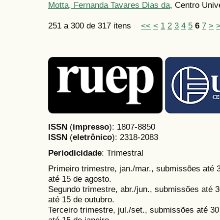
Motta, Fernanda Tavares Dias da
, Centro Unive
251 a 300 de 317 itens
<<
<
1
2
3
4
5
6
7
>
ISSN
(
impresso
): 1807-8850
ISSN
(
eletrônico
):
2318-2083
Periodicidade
: Trimestral
Primeiro trimestre, jan./mar., submissões até
até 15 de agosto.
Segundo trimestre, abr./jun., submissões até 3
até 15 de outubro.
Terceiro trimestre, jul./set., submissões até 