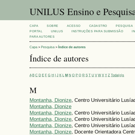
UNILUS Ensino e Pesquis
CAPA
SOBRE
ACESSO
CADASTRO
PESQUISA
PORTAL
UNILUS
INSTRUÇÕES PARA SUBMISSÃO
I
PARA AUTORES
Capa
>
Pesquisa
>
Índice de autores
Índice de autores
A
B
C
D
E
F
G
H
I
J
K
L
M
N
O
P
Q
R
S
T
U
V
W
X
Y
Z
Toda(o)s
M
Montanha, Dionize
, Centro Universitário Lusí
Montanha, Dionize
Montanha, Dionize
, Centro Universitário Lusí
Montanha, Dionize
, Centro Universitário Lusí
Montanha, Dionize
, Centro Universitário Lusí
Montanha, Dionize
, Docente Orientadora Cent