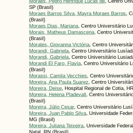
Moraes, Pedro Henrique Lucas de
, Centro Uni
SP (Brasil)
Moraes Barros Silva, Mayra Moraes Barros
, C
(Brasil)
Moraes Dias, Mariana
, Centro Universitário L
Morais, Matheus Damascena
, Centro Universi
(Brasil)
Morales, Giovanna Victória
, Centro Universitá
Morandi, Gabriela
, Centro Universitário Lusíad
Morandi, Gabriela
, Centro Universitário Lusiad
Morandi El Faro, Flavia
, Centro Universitário
(Brasil)
Morassi, Camila Vecchies
, Centro Universitár
Moreira, Ana Paula Suarez
, Centro Universitár
Moreira, Deise
, Hospital Regional de Cotia, HR
Moreira, Helena Pladevall
, Centro Universitár
(Brasil)
Moreira, Júlio Cesar
, Centro Universitário Lus
Moreira, Juan Pablo Silva
, Universidade Feder
MG (Brasil)
Moreira, Juliana Teixeira
, Universidade Federa
Natal, RN (Brasil)