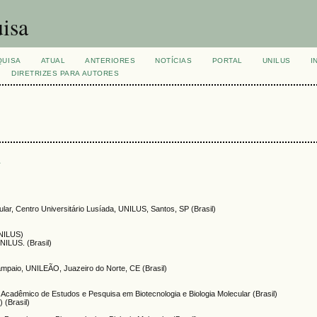
isa
QUISA
ATUAL
ANTERIORES
NOTÍCIAS
PORTAL
UNILUS
I
DIRETRIZES PARA AUTORES
s
cular, Centro Universitário Lusíada, UNILUS, Santos, SP (Brasil)
UNILUS)
UNILUS. (Brasil)
Sampaio, UNILEÃO, Juazeiro do Norte, CE (Brasil)
)
o Acadêmico de Estudos e Pesquisa em Biotecnologia e Biologia Molecular (Brasil)
 (Brasil)