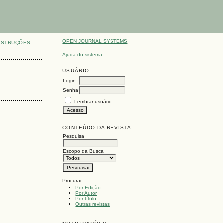
OPEN JOURNAL SYSTEMS
NSTRUÇÕES
Ajuda do sistema
USUÁRIO
Login
Senha
Lembrar usuário
CONTEÚDO DA REVISTA
Pesquisa
Escopo da Busca
Procurar
Por Edição
Por Autor
Por título
Outras revistas