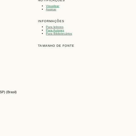
NOTIFICAÇÕES
Visualizar
Assinar
INFORMAÇÕES
Para leitores
Para Autores
Para Bibliotecários
TAMANHO DE FONTE
P) (Brasil)