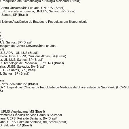
 Pesquisas em Biotecnologia e Biologia Molecular (Brasil)
 Centro Universitário Lusíada, UNILUS. (Brasil)
ntro Universitário Lusíada, UNILUS, Santos, SP (Brasil)
 Santos, SP (Brasil)
S) Núcleo Acadêmico de Estudos e Pesquisas em Biotecnologia
S
a
US)
LUS, Santos, SP (Brasil)
rmagem do Centro Universitário Lusíada
sil)
SÍADA – UNILUS (Brasil)
o da Bahia, UFRB, Cruz das Almas, BA (Brasil)
da, UNILUS, Santos, SP (Brasil)
a e Tecnologia de Rondônia, IFRO, RO (Brasil)
hia, UNEB, Salvador, BA (Brasil)
NILUS, Santos, SP (Brasil)
, Santos, SP (Brasil)
ana
UNEB, Salvador, BA (Brasil)
US) / Hospital das Clínicas da Faculdade de Medicina da Universidade de São Paulo (HCFMUS
US)
, UFMS, Aquidauana, MS (Brasil)
artamento Ciências da Vida Campus Salvador
tana, UEFS, Feira de Santana, BA (Brasil)
ana, UFES, Feira de Santana, BA, Brasil (Brasil)
, Salvador, BA (Brasil)