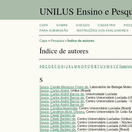
UNILUS Ensino e Pesqu
CAPA
SOBRE
ACESSO
CADASTRO
PES
PARA SUBMISSÃO
INSTRUÇÕES AOS AVALIADORES
Capa
>
Pesquisa
>
Índice de autores
Índice de autores
A
B
C
D
E
F
G
H
I
J
K
L
M
N
O
P
Q
R
S
T
U
V
W
X
Y
Z
Toda(o)
S
Souza, Camila Menezes Freire de
, Laboratório de Biologia Mole
Souza, Carlos André
, Unilus (Brasil)
Souza, Carlos André Barros de
, Universidade Lusíada
Souza, Carlos André Barros de
, Centro Universitário Lusíada (
Souza, Carlos André Barros de
, Centro Universitário Lusíada - 
Souza, Carlos André Barros de
Souza, Carolina Aparecida
, Centro Universitário Lusíada (Brasil)
Souza, Carolinne Alves Oliveira
, Centro Universitário Dr. Leão 
Souza, Cleide Barbieri de
Souza, Cleide Barbieri de
, Centro Universitário Lusíadas (Unilus
Souza, Cleide Barbieri de
, Centro Universitário Lusíada – Núcle
Souza, Cleide Barbieri de
, Centro Universitário Lusíada (UNILUS)
Souza, Cleide Barbieri de
, Centro Universitário Lusíada (Brasil)