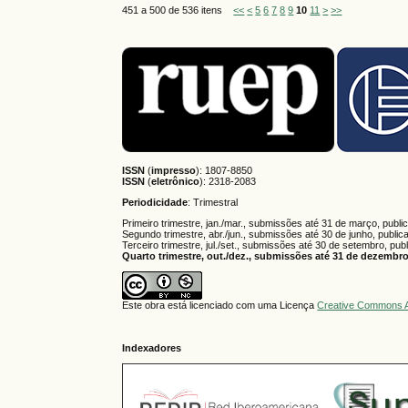
451 a 500 de 536 itens
<<
<
5
6
7
8
9
10
11
>
>>
ISSN
(
impresso
): 1807-8850
ISSN
(
eletrônico
):
2318-2083
Periodicidade
: Trimestral
Primeiro trimestre, jan./mar., submissões até 31 de março, publi
Segundo trimestre, abr./jun., submissões até 30 de junho, public
Terceiro trimestre, jul./set., submissões até 30 de setembro, pub
Quarto trimestre, out./dez., submissões até 31 de dezembro,
Este obra está licenciado com uma Licença
Creative Commons A
Indexadores