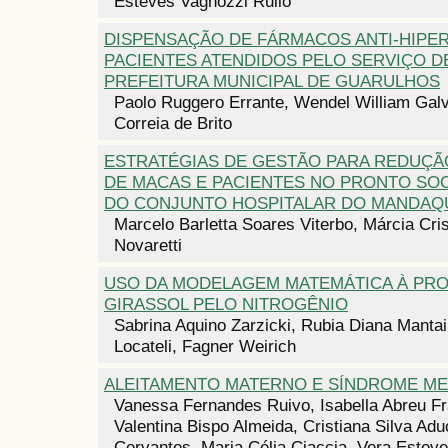
Esteves Vagnozzi Rullo
DISPENSAÇÃO DE FÁRMACOS ANTI-HIPE
PACIENTES ATENDIDOS PELO SERVIÇO D
PREFEITURA MUNICIPAL DE GUARULHOS
Paolo Ruggero Errante, Wendel William Galvã
Correia de Brito
ESTRATÉGIAS DE GESTÃO PARA REDUÇ
DE MACAS E PACIENTES NO PRONTO SO
DO CONJUNTO HOSPITALAR DO MANDAQ
Marcelo Barletta Soares Viterbo, Márcia Cri
Novaretti
USO DA MODELAGEM MATEMÁTICA À PRO
GIRASSOL PELO NITROGÊNIO
Sabrina Aquino Zarzicki, Rubia Diana Mantai
Locateli, Fagner Weirich
ALEITAMENTO MATERNO E SÍNDROME ME
Vanessa Fernandes Ruivo, Isabella Abreu F
Valentina Bispo Almeida, Cristiana Silva Adu
Cervantes, Maria Célia Ciaccia, Vera Estev