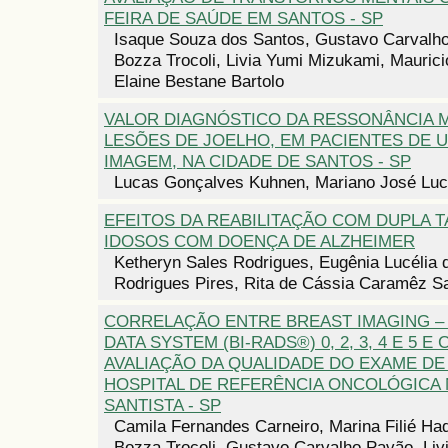
FEIRA DE SAÚDE EM SANTOS - SP
Isaque Souza dos Santos, Gustavo Carvalh
Bozza Trocoli, Livia Yumi Mizukami, Maurici
Elaine Bestane Bartolo
VALOR DIAGNÓSTICO DA RESSONÂNCIA 
LESÕES DE JOELHO, EM PACIENTES DE U
IMAGEM, NA CIDADE DE SANTOS - SP
Lucas Gonçalves Kuhnen, Mariano José Luc
EFEITOS DA REABILITAÇÃO COM DUPLA 
IDOSOS COM DOENÇA DE ALZHEIMER
Ketheryn Sales Rodrigues, Eugênia Lucélia 
Rodrigues Pires, Rita de Cássia Caramêz S
CORRELAÇÃO ENTRE BREAST IMAGING –
DATA SYSTEM (BI-RADS®) 0, 2, 3, 4 E 5 E
AVALIAÇÃO DA QUALIDADE DO EXAME DE
HOSPITAL DE REFERÊNCIA ONCOLÓGICA 
SANTISTA - SP
Camila Fernandes Carneiro, Marina Filié Ha
Bozza Trocoli, Gustavo Carvalho Pavão, Liv