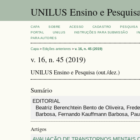
UNILUS Ensino e Pesquis
CAPA
SOBRE
ACESSO
CADASTRO
PESQUISA
PORTAL
UNILUS
INSTRUÇÕES PARA SUBMISSÃO
I
PARA AUTORES
Capa
>
Edições anteriores
>
v. 16, n. 45 (2019)
v. 16, n. 45 (2019)
UNILUS Ensino e Pesquisa (out./dez.)
Sumário
EDITORIAL
Beatriz Berenchtein Bento de Oliveira, Fred
Barbosa, Fernando Kauffmann Barbosa, Paul
Artigos
AVALIAÇÃO DE TRANSTORNOS MENTAIS