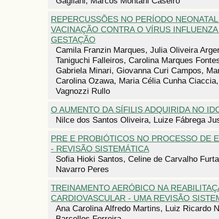
Gagliani, Marcos Montani Caseiro
REPERCUSSÕES NO PERÍODO NEONATAL 
VACINAÇÃO CONTRA O VÍRUS INFLUENZA
GESTAÇÃO
Camila Franzin Marques, Julia Oliveira Arge
Taniguchi Falleiros, Carolina Marques Fontes
Gabriela Minari, Giovanna Curi Campos, Ma
Carolina Ozawa, Maria Célia Cunha Ciaccia
Vagnozzi Rullo
O AUMENTO DA SÍFILIS ADQUIRIDA NO I
Nilce dos Santos Oliveira, Luize Fábrega Ju
PRE E PROBIÓTICOS NO PROCESSO DE
- REVISÃO SISTEMÁTICA
Sofia Hioki Santos, Celine de Carvalho Furt
Navarro Peres
TREINAMENTO AERÓBICO NA REABILITA
CARDIOVASCULAR - UMA REVISÃO SISTE
Ana Carolina Alfredo Martins, Luiz Ricardo
Barcellos Ferreira